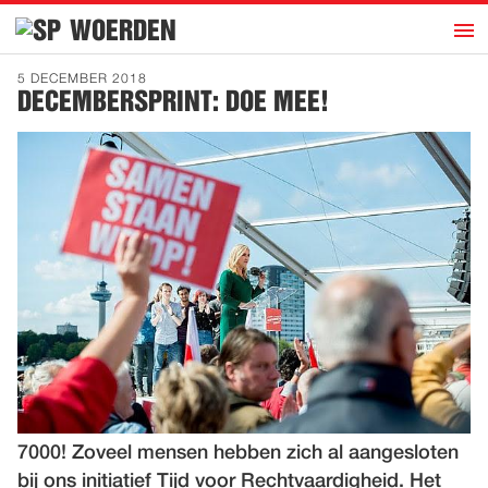
h
WOERDEN
Overzicht
5 DECEMBER 2018
DECEMBERSPRINT: DOE MEE!
SP-ECIAAL
Bestuur
Discussiestuk
Contact
STEUN
DE SP
7000! Zoveel mensen hebben zich al aangesloten
bij ons initiatief Tijd voor Rechtvaardigheid. Het