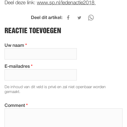
Deel deze link:
www.sp.nl/ledenactie2018
Deel dit artikel:
REACTIE TOEVOEGEN
Uw naam
*
E-mailadres
*
De inhoud van dit veld is privé en zal niet openbaar worden
gemaakt.
Comment
*