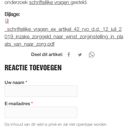
onderzoek
schriftelijke vragen
gesteld.
Bijlage:
_schriftelijke_vragen_ex_artikel_42_rvo_d.d._12_juli_2
019_inzake_zorggeld_naar_winst_zorginstelling_in_pla
ats_van_naar_zorg.pdf
Deel dit artikel:
REACTIE TOEVOEGEN
Uw naam
*
E-mailadres
*
De inhoud van dit veld is privé en zal niet openbaar worden