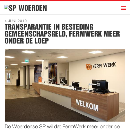
h
WOERDEN
Overzicht
4 JUNI 2019
TRANSPARANTIE IN BESTEDING
SP-ECIAAL
GEMEENSCHAPSGELD, FERMWERK MEER
Bestuur
ONDER DE LOEP
Discussiestuk
Contact
STEUN
DE SP
De Woerdense SP wil dat FermWerk meer onder de